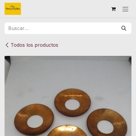
Ir al contenido
Todos los productos