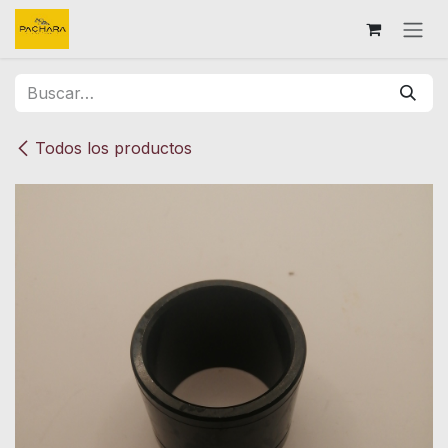
Ir al contenido
Todos los productos