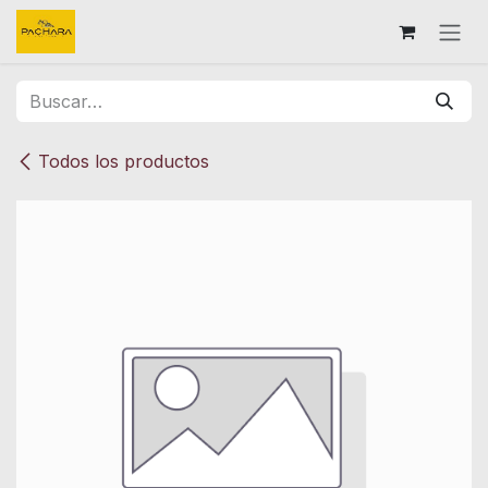
Ir al contenido
Todos los productos