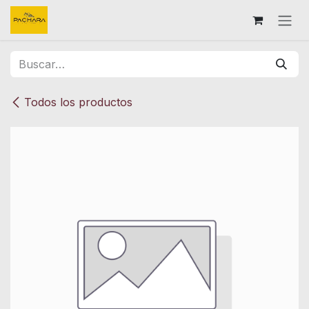
Ir al contenido
Todos los productos