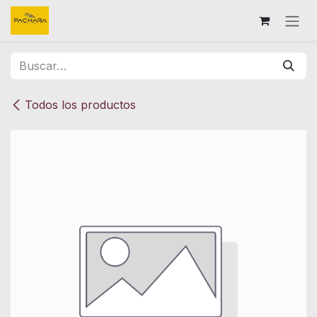
Ir al contenido
Todos los productos