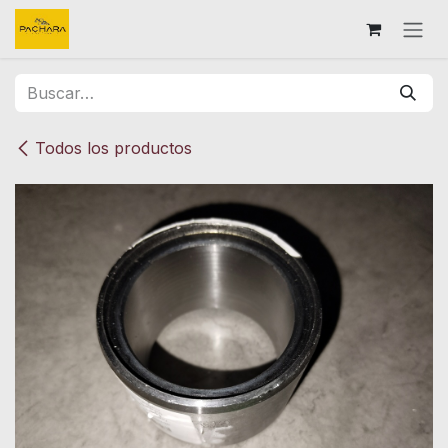
Ir al contenido
Todos los productos