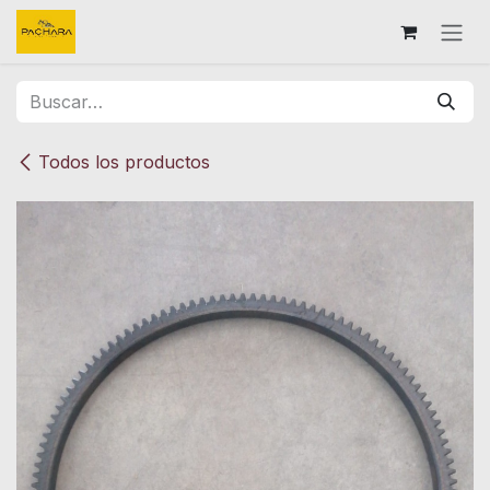
Ir al contenido
Todos los productos