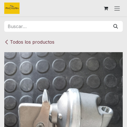
Ir al contenido
Todos los productos