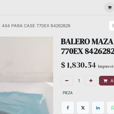
MAQUINARIA
 4X4 PARA CASE 770EX 84262828
BALERO MAZA 
770EX 842628
$
1,830.54
Impuest
Añ
PIEZA