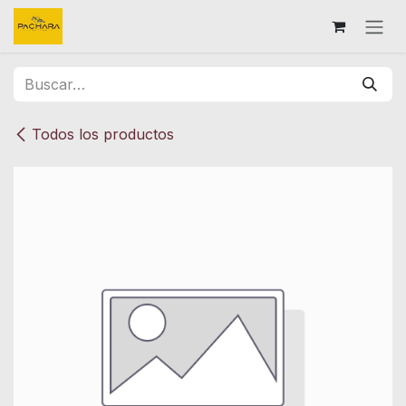
Ir al contenido
Todos los productos