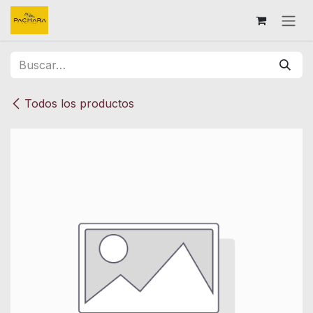
Ir al contenido
Todos los productos