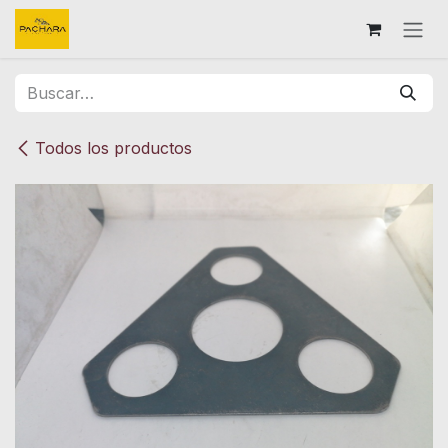
Ir al contenido
Todos los productos