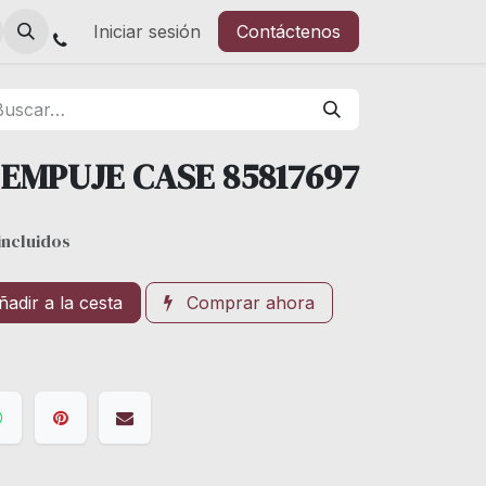
Iniciar sesión
Contáctenos
EMPUJE CASE 85817697
incluidos
adir a la cesta
Comprar ahora