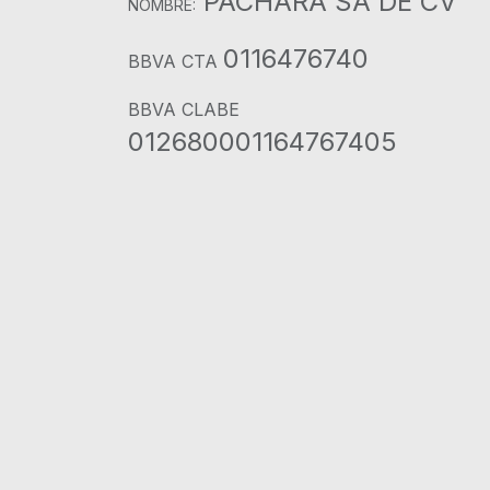
PACHARA SA DE CV
NOMBRE:
0116476740
BBVA CTA
BBVA CLABE
012680001164767405