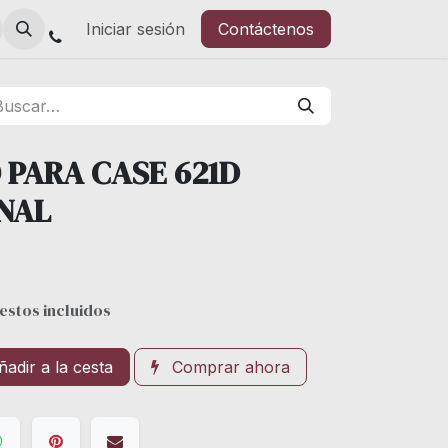
Iniciar sesión
Contáctenos
PARA CASE 621D
INAL
estos incluidos
adir a la cesta
Comprar ahora