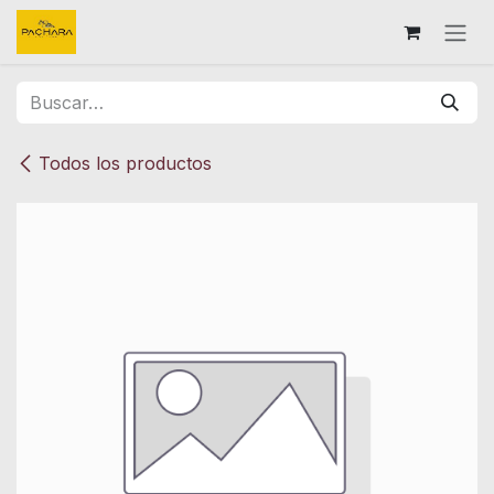
Ir al contenido
Todos los productos