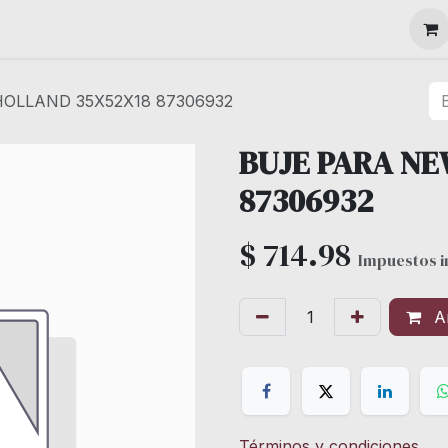
MAQUINARIA
OLLAND 35X52X18 87306932
BUJE PARA NE
87306932
$
714.98
Impuestos i
Añ
Términos y condiciones