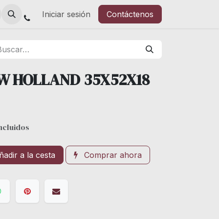
Iniciar sesión
Contáctenos
W HOLLAND 35X52X18
ncluidos
adir a la cesta
Comprar ahora