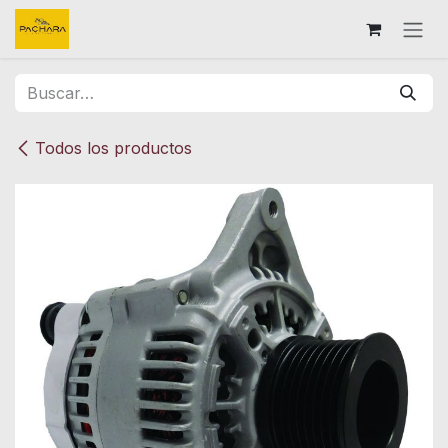
Ir al contenido
Todos los productos