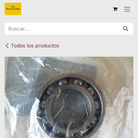
Ir al contenido
Todos los productos