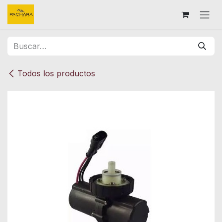
Ir al contenido
Todos los productos