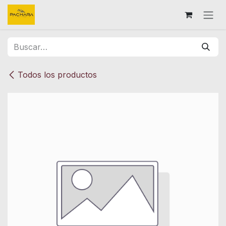
Ir al contenido
Todos los productos