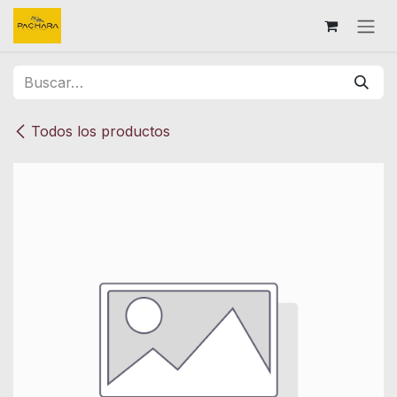
Ir al contenido
Todos los productos