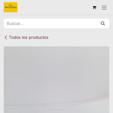
Ir al contenido
Todos los productos