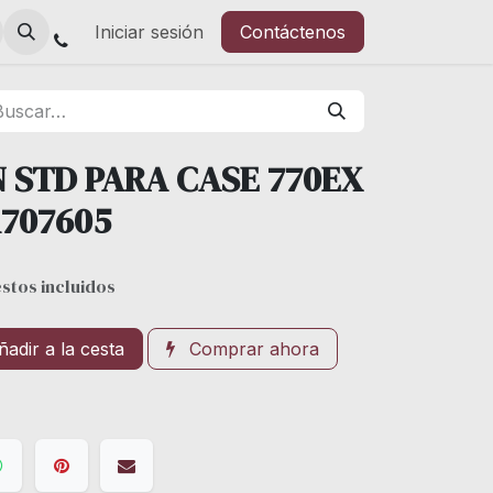
Iniciar sesión
Contáctenos
N STD PARA CASE 770EX
1707605
stos incluidos
adir a la cesta
Comprar ahora