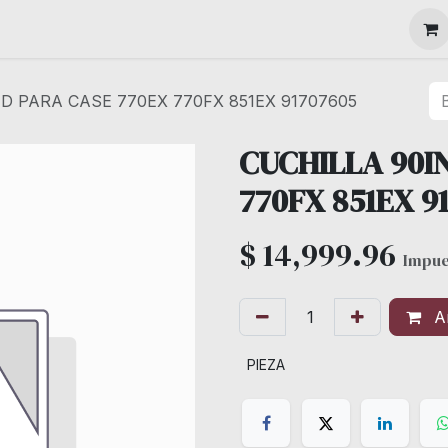
MAQUINARIA
D PARA CASE 770EX 770FX 851EX 91707605
CUCHILLA 90I
770FX 851EX 9
$
14,999.96
Impue
Añ
PIEZA