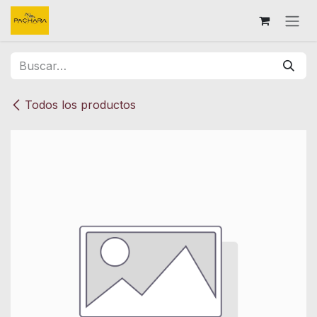
Ir al contenido
Todos los productos