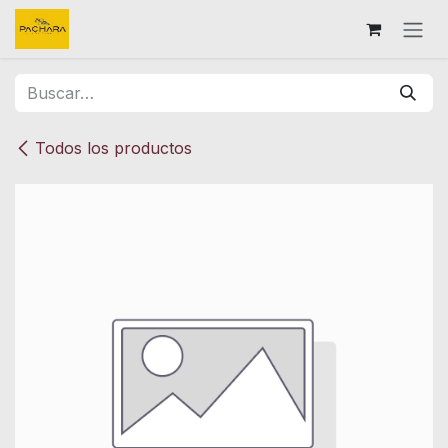
Ir al contenido
Todos los productos