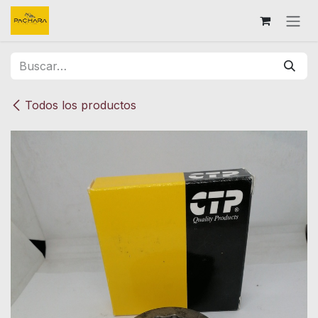
Ir al contenido
Todos los productos