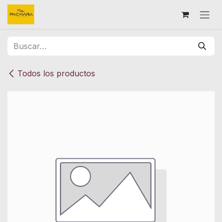
Ir al contenido
Todos los productos