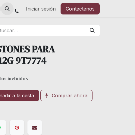
Iniciar sesión
Contáctenos
STONES PARA
12G 9T7774
os incluidos
adir a la cesta
Comprar ahora