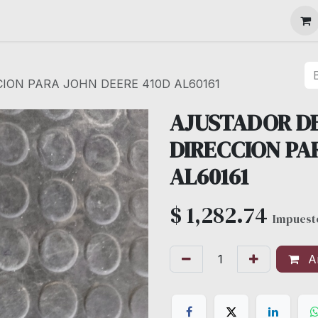
MAQUINARIA
ION PARA JOHN DEERE 410D AL60161
AJUSTADOR DE
DIRECCION PA
AL60161
$
1,282.74
Impuesto
Añ