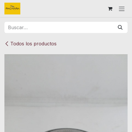
Ir al contenido
Todos los productos