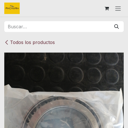
Ir al contenido
Todos los productos