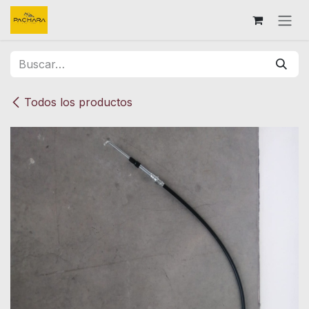
Ir al contenido
Todos los productos