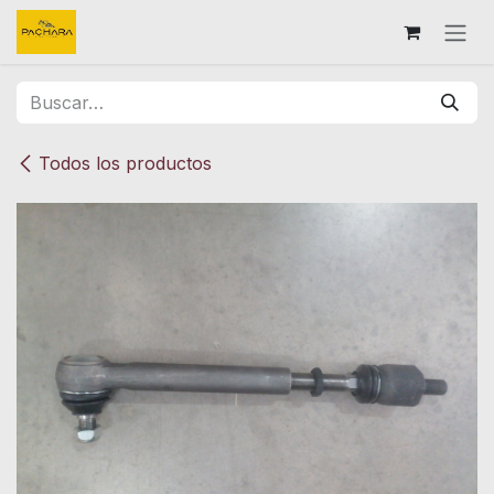
Ir al contenido
Todos los productos