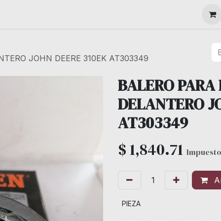
MAQUINARIA
NTERO JOHN DEERE 310EK AT303349
BALERO PARA 
DELANTERO JO
AT303349
$
1,840.71
Impuesto
Añ
PIEZA