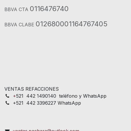
0116476740
BBVA CTA
012680001164767405
BBVA CLABE
VENTAS REFACCIONES
+
521 442 1490140 teléfono y WhatsApp
+521 442 3396227 WhatsApp
ventas.pachara@outlook.com