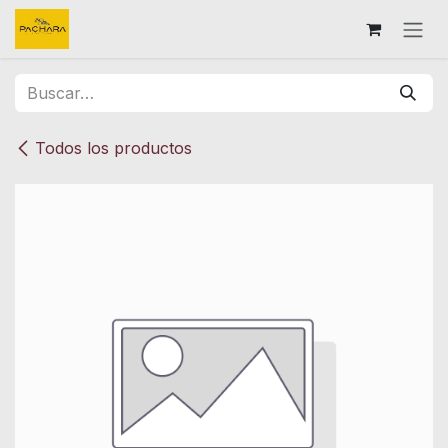
Ir al contenido
Todos los productos