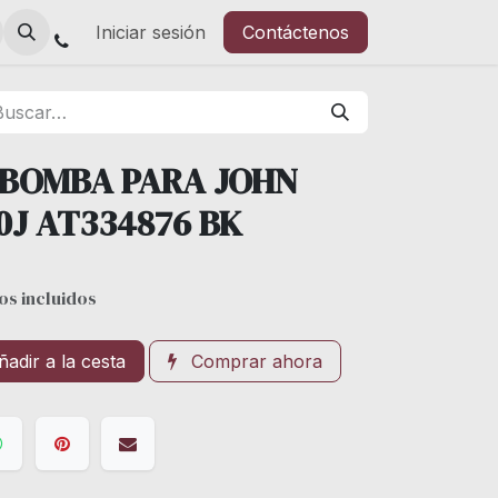
Iniciar sesión
Contáctenos
 BOMBA PARA JOHN
0J AT334876 BK
os incluidos
adir a la cesta
Comprar ahora