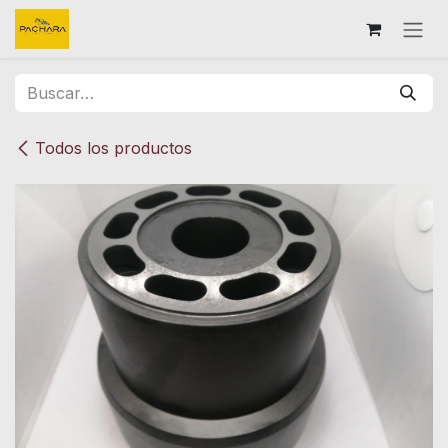
Ir al contenido
Todos los productos