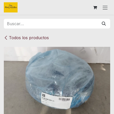
Ir al contenido
Todos los productos