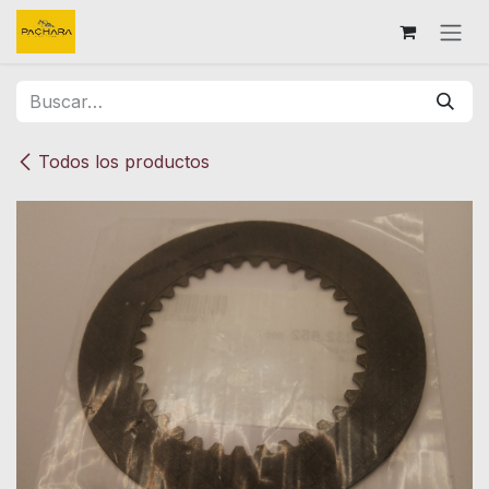
Ir al contenido
Todos los productos