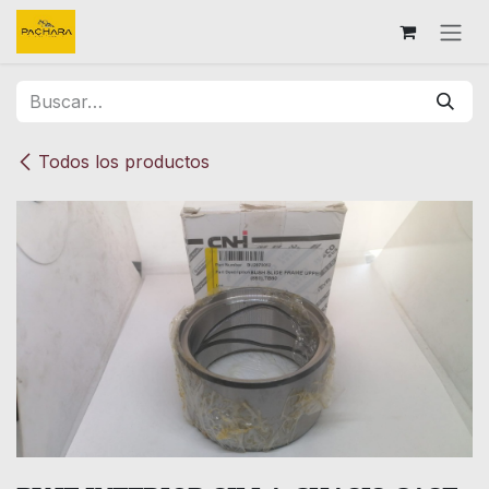
Ir al contenido
Todos los productos