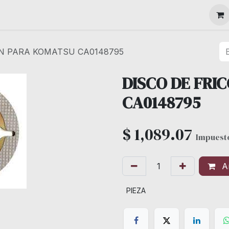
MAQUINARIA
ON PARA KOMATSU CA0148795
DISCO DE FRI
CA0148795
$
1,089.07
Impuesto
Añ
PIEZA