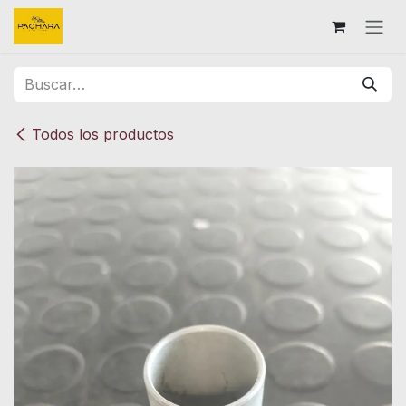
Ir al contenido
Todos los productos