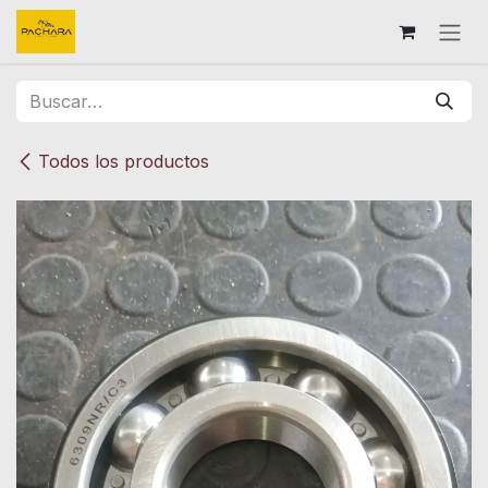
Ir al contenido
Todos los productos