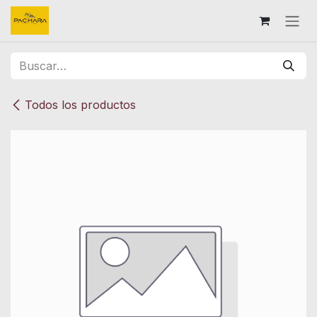
Ir al contenido
Todos los productos