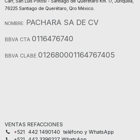
Carr, San Luis Potosí - Santiago de Querétaro Km. 17, Juriquilla,
76225 Santiago de Querétaro, Qro México.
PACHARA SA DE CV
NOMBRE:
0116476740
BBVA CTA
012680001164767405
BBVA CLABE
VENTAS REFACCIONES
+
521 442 1490140 teléfono y WhatsApp
+521 442 3396227 WhatsApp