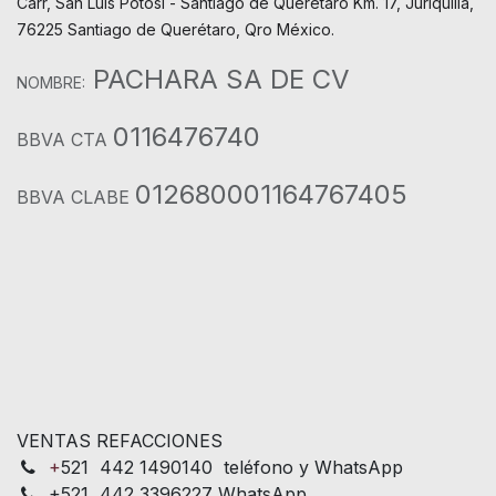
Carr, San Luis Potosí - Santiago de Querétaro Km. 17, Juriquilla,
76225 Santiago de Querétaro, Qro México.
PACHARA SA DE CV
NOMBRE:
0116476740
BBVA CTA
012680001164767405
BBVA CLABE
VENTAS REFACCIONES
+
521 442 1490140 teléfono y WhatsApp
+521 442 3396227 WhatsApp