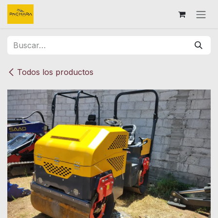
Ir al contenido
Todos los productos