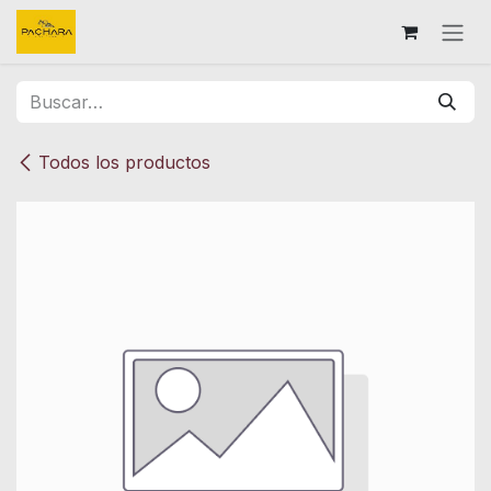
Ir al contenido
Todos los productos