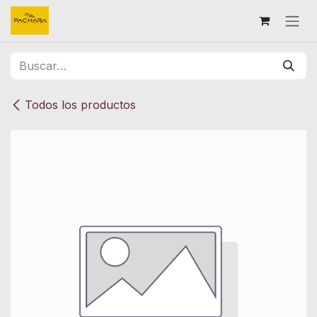
Ir al contenido
Todos los productos