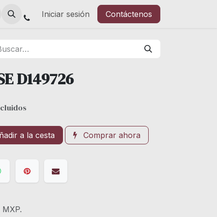
Iniciar sesión
Contáctenos
SE D149726
cluidos
adir a la cesta
Comprar ahora
s MXP.